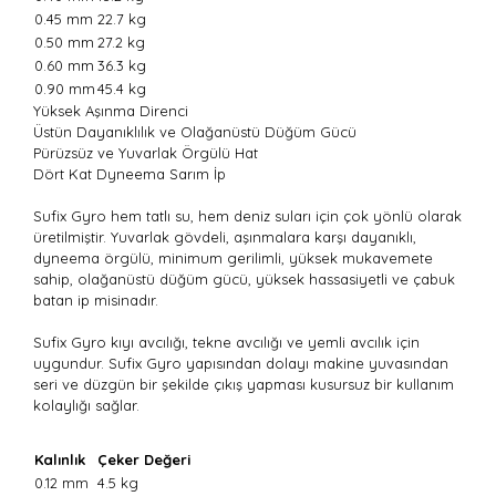
0.45 mm
22.7 kg
0.50 mm
27.2 kg
0.60 mm
36.3 kg
0.90 mm
45.4 kg
Yüksek Aşınma Direnci
Üstün Dayanıklılık ve Olağanüstü Düğüm Gücü
Pürüzsüz ve Yuvarlak Örgülü Hat
Dört Kat Dyneema Sarım İp
Sufix Gyro hem tatlı su, hem deniz suları için çok yönlü olarak
üretilmiştir. Yuvarlak gövdeli, aşınmalara karşı dayanıklı,
dyneema örgülü, minimum gerilimli, yüksek mukavemete
sahip, olağanüstü düğüm gücü, yüksek hassasiyetli ve çabuk
batan ip misinadır.
Sufix Gyro kıyı avcılığı, tekne avcılığı ve yemli avcılık için
uygundur. Sufix Gyro yapısından dolayı makine yuvasından
seri ve düzgün bir şekilde çıkış yapması kusursuz bir kullanım
kolaylığı sağlar.
Kalınlık
Çeker Değeri
0.12 mm
4.5 kg