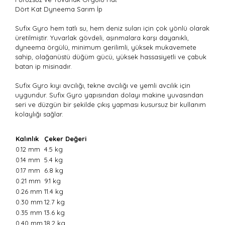
Dört Kat Dyneema Sarım İp
Sufix Gyro hem tatlı su, hem deniz suları için çok yönlü olarak
üretilmiştir. Yuvarlak gövdeli, aşınmalara karşı dayanıklı,
dyneema örgülü, minimum gerilimli, yüksek mukavemete
sahip, olağanüstü düğüm gücü, yüksek hassasiyetli ve çabuk
batan ip misinadır.
Sufix Gyro kıyı avcılığı, tekne avcılığı ve yemli avcılık için
uygundur. Sufix Gyro yapısından dolayı makine yuvasından
seri ve düzgün bir şekilde çıkış yapması kusursuz bir kullanım
kolaylığı sağlar.
Kalınlık
Çeker Değeri
0.12 mm
4.5 kg
0.14 mm
5.4 kg
0.17 mm
6.8 kg
0.21 mm
9.1 kg
0.26 mm
11.4 kg
0.30 mm
12.7 kg
0.35 mm
13.6 kg
0.40 mm
18.2 kg