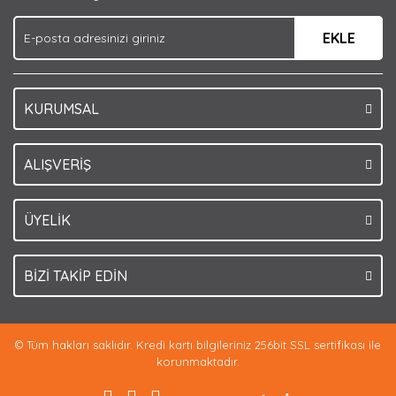
Ürün fiyatı diğer sitelerden daha pahalı.
EKLE
Bu ürüne benzer farklı alternatifler olmalı.
KURUMSAL
Gönder
ALIŞVERİŞ
ÜYELİK
BİZİ TAKİP EDİN
© Tüm hakları saklıdır. Kredi kartı bilgileriniz 256bit SSL sertifikası ile
korunmaktadır.