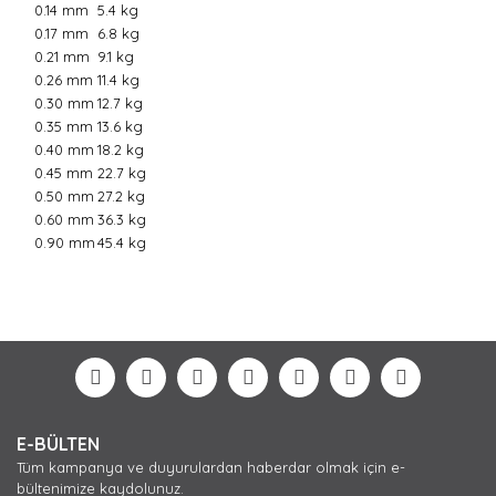
0.14 mm
5.4 kg
0.17 mm
6.8 kg
0.21 mm
9.1 kg
0.26 mm
11.4 kg
0.30 mm
12.7 kg
0.35 mm
13.6 kg
0.40 mm
18.2 kg
0.45 mm
22.7 kg
0.50 mm
27.2 kg
0.60 mm
36.3 kg
0.90 mm
45.4 kg
Bu ürünün fiyat bilgisi, resim, ürün açıklamalarında ve
diğer konularda yetersiz gördüğünüz noktaları öneri
Bu ürüne ilk yorumu siz yapın!
formunu kullanarak tarafımıza iletebilirsiniz.
Görüş ve önerileriniz için teşekkür ederiz.
Yorum Yaz
Ürün resmi kalitesiz, bozuk veya görüntülenemiyor.
E-BÜLTEN
Ürün açıklamasında eksik bilgiler bulunuyor.
Tüm kampanya ve duyurulardan haberdar olmak için e-
Ürün bilgilerinde hatalar bulunuyor.
bültenimize kaydolunuz.