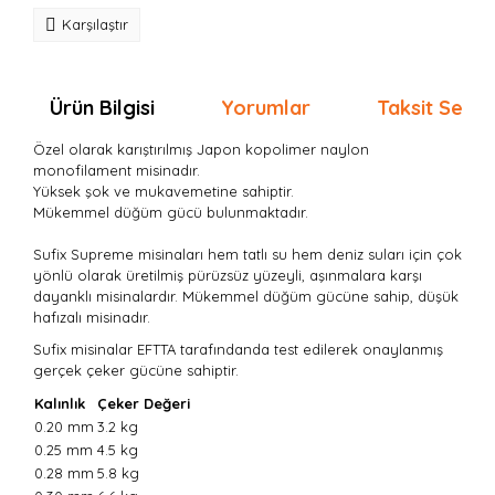
Karşılaştır
Ürün Bilgisi
Yorumlar
Taksit Seçen
Özel olarak karıştırılmış Japon kopolimer naylon
monofilament misinadır.
Yüksek şok ve mukavemetine sahiptir.
Mükemmel düğüm gücü bulunmaktadır.
Sufix Supreme misinaları hem tatlı su hem deniz suları için çok
yönlü olarak üretilmiş pürüzsüz yüzeyli, aşınmalara karşı
dayanklı misinalardır. Mükemmel düğüm gücüne sahip, düşük
hafızalı misinadır.
Sufix misinalar EFTTA tarafındanda test edilerek onaylanmış
gerçek çeker gücüne sahiptir.
Kalınlık
Çeker Değeri
0.20 mm
3.2 kg
0.25 mm
4.5 kg
0.28 mm
5.8 kg