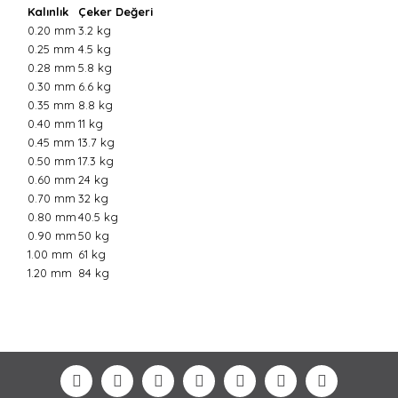
Kalınlık
Çeker Değeri
0.20 mm
3.2 kg
0.25 mm
4.5 kg
0.28 mm
5.8 kg
0.30 mm
6.6 kg
0.35 mm
8.8 kg
0.40 mm
11 kg
0.45 mm
13.7 kg
0.50 mm
17.3 kg
0.60 mm
24 kg
0.70 mm
32 kg
0.80 mm
40.5 kg
0.90 mm
50 kg
1.00 mm
61 kg
1.20 mm
84 kg
Bu ürünün fiyat bilgisi, resim, ürün açıklamalarında ve
diğer konularda yetersiz gördüğünüz noktaları öneri
Bu ürüne ilk yorumu siz yapın!
formunu kullanarak tarafımıza iletebilirsiniz.
Görüş ve önerileriniz için teşekkür ederiz.