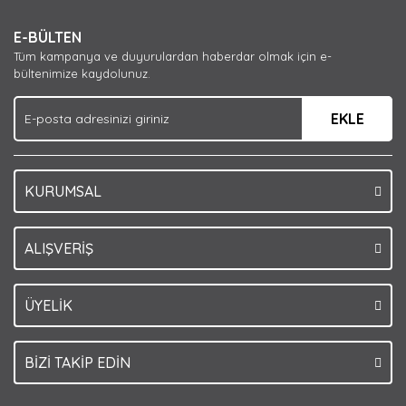
Yorum Yaz
Ürün resmi kalitesiz, bozuk veya görüntülenemiyor.
E-BÜLTEN
Ürün açıklamasında eksik bilgiler bulunuyor.
Tüm kampanya ve duyurulardan haberdar olmak için e-
Ürün bilgilerinde hatalar bulunuyor.
bültenimize kaydolunuz.
Ürün fiyatı diğer sitelerden daha pahalı.
EKLE
Bu ürüne benzer farklı alternatifler olmalı.
KURUMSAL
Gönder
ALIŞVERİŞ
ÜYELİK
BİZİ TAKİP EDİN