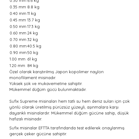
0.30 mm
6.6 kg
0.35 mm
8.8 kg
0.40 mm
11 kg
0.45 mm
13.7 kg
0.50 mm
17.3 kg
0.60 mm
24 kg
0.70 mm
32 kg
0.80 mm
40.5 kg
0.90 mm
50 kg
1.00 mm
61 kg
1.20 mm
84 kg
Özel olarak karıştırılmış Japon kopolimer naylon
monofilament misinadır.
Yüksek şok ve mukavemetine sahiptir.
Mükemmel düğüm gücü bulunmaktadır.
Sufix Supreme misinaları hem tatlı su hem deniz suları için çok
yönlü olarak üretilmiş pürüzsüz yüzeyli, aşınmalara karşı
dayanklı misinalardır. Mükemmel düğüm gücüne sahip, düşük
hafızalı misinadır.
Sufix misinalar EFTTA tarafındanda test edilerek onaylanmış
gerçek çeker gücüne sahiptir.