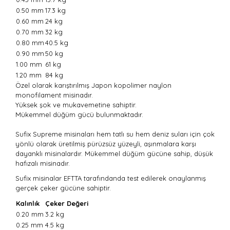
0.50 mm
17.3 kg
0.60 mm
24 kg
0.70 mm
32 kg
0.80 mm
40.5 kg
0.90 mm
50 kg
1.00 mm
61 kg
1.20 mm
84 kg
Özel olarak karıştırılmış Japon kopolimer naylon
monofilament misinadır.
Yüksek şok ve mukavemetine sahiptir.
Mükemmel düğüm gücü bulunmaktadır.
Sufix Supreme misinaları hem tatlı su hem deniz suları için çok
yönlü olarak üretilmiş pürüzsüz yüzeyli, aşınmalara karşı
dayanklı misinalardır. Mükemmel düğüm gücüne sahip, düşük
hafızalı misinadır.
Sufix misinalar EFTTA tarafındanda test edilerek onaylanmış
gerçek çeker gücüne sahiptir.
Kalınlık
Çeker Değeri
0.20 mm
3.2 kg
0.25 mm
4.5 kg