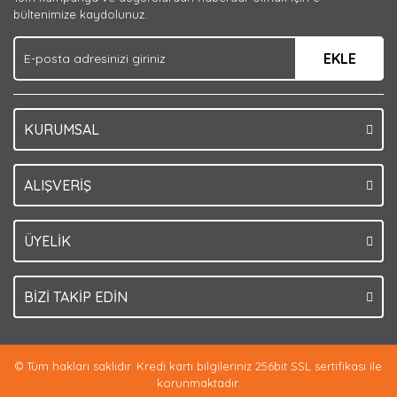
Ürün bilgilerinde hatalar bulunuyor.
bültenimize kaydolunuz.
Ürün fiyatı diğer sitelerden daha pahalı.
EKLE
Bu ürüne benzer farklı alternatifler olmalı.
KURUMSAL
Gönder
ALIŞVERİŞ
ÜYELİK
BİZİ TAKİP EDİN
© Tüm hakları saklıdır. Kredi kartı bilgileriniz 256bit SSL sertifikası ile
korunmaktadır.