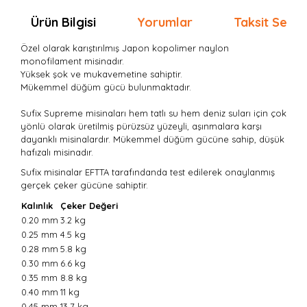
Ürün Bilgisi
Yorumlar
Taksit Seçen
Özel olarak karıştırılmış Japon kopolimer naylon
monofilament misinadır.
Yüksek şok ve mukavemetine sahiptir.
Mükemmel düğüm gücü bulunmaktadır.
Sufix Supreme misinaları hem tatlı su hem deniz suları için çok
yönlü olarak üretilmiş pürüzsüz yüzeyli, aşınmalara karşı
dayanklı misinalardır. Mükemmel düğüm gücüne sahip, düşük
hafızalı misinadır.
Sufix misinalar EFTTA tarafındanda test edilerek onaylanmış
gerçek çeker gücüne sahiptir.
Kalınlık
Çeker Değeri
0.20 mm
3.2 kg
0.25 mm
4.5 kg
0.28 mm
5.8 kg
0.30 mm
6.6 kg
0.35 mm
8.8 kg
0.40 mm
11 kg
0.45 mm
13.7 kg