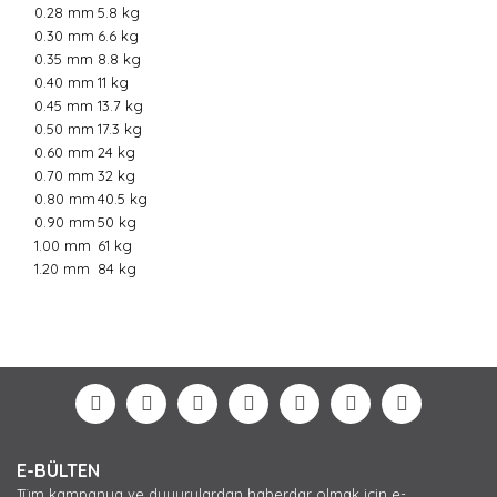
0.28 mm
5.8 kg
0.30 mm
6.6 kg
0.35 mm
8.8 kg
0.40 mm
11 kg
0.45 mm
13.7 kg
0.50 mm
17.3 kg
0.60 mm
24 kg
0.70 mm
32 kg
0.80 mm
40.5 kg
0.90 mm
50 kg
1.00 mm
61 kg
1.20 mm
84 kg
Bu ürünün fiyat bilgisi, resim, ürün açıklamalarında ve
diğer konularda yetersiz gördüğünüz noktaları öneri
Bu ürüne ilk yorumu siz yapın!
formunu kullanarak tarafımıza iletebilirsiniz.
Görüş ve önerileriniz için teşekkür ederiz.
Yorum Yaz
Ürün resmi kalitesiz, bozuk veya görüntülenemiyor.
E-BÜLTEN
Ürün açıklamasında eksik bilgiler bulunuyor.
Tüm kampanya ve duyurulardan haberdar olmak için e-