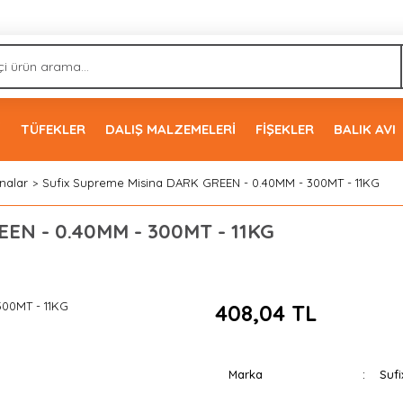
İ
TÜFEKLER
DALIŞ MALZEMELERİ
FİŞEKLER
BALIK AVI
nalar
Sufix Supreme Misina DARK GREEN - 0.40MM - 300MT - 11KG
EEN - 0.40MM - 300MT - 11KG
408,04 TL
Marka
Sufi