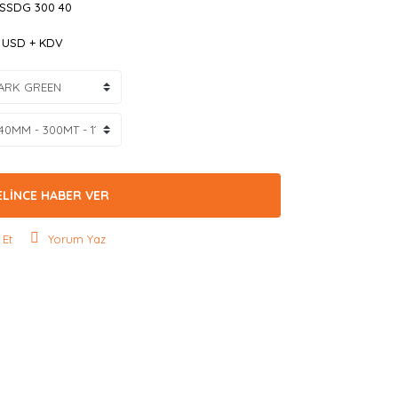
 SSDG 300 40
8 USD + KDV
ELİNCE HABER VER
 Et
Yorum Yaz