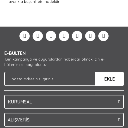
avcılıkta başarılı bir modeldir
Bu ürünün fiyat bilgisi, resim, ürün açıklamalarında ve
diğer konularda yetersiz gördüğünüz noktaları öneri
Bu ürüne ilk yorumu siz yapın!
formunu kullanarak tarafımıza iletebilirsiniz.
Görüş ve önerileriniz için teşekkür ederiz.
Yorum Yaz
Ürün resmi kalitesiz, bozuk veya görüntülenemiyor.
E-BÜLTEN
Ürün açıklamasında eksik bilgiler bulunuyor.
Tüm kampanya ve duyurulardan haberdar olmak için e-
Ürün bilgilerinde hatalar bulunuyor.
bültenimize kaydolunuz.
Ürün fiyatı diğer sitelerden daha pahalı.
EKLE
Bu ürüne benzer farklı alternatifler olmalı.
KURUMSAL
Gönder
ALIŞVERİŞ