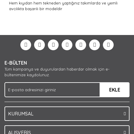
Hem kıyıdan hem tekneden yaptığınız takımlarda ve yemli
avcılıkta başarılı bir modeldir
Bu ürünün fiyat bilgisi, resim, ürün açıklamalarında ve
diğer konularda yetersiz gördüğünüz noktaları öneri
Bu ürüne ilk yorumu siz yapın!
formunu kullanarak tarafımıza iletebilirsiniz.
Görüş ve önerileriniz için teşekkür ederiz.
Yorum Yaz
Ürün resmi kalitesiz, bozuk veya görüntülenemiyor.
E-BÜLTEN
Ürün açıklamasında eksik bilgiler bulunuyor.
Tüm kampanya ve duyurulardan haberdar olmak için e-
Ürün bilgilerinde hatalar bulunuyor.
bültenimize kaydolunuz.
Ürün fiyatı diğer sitelerden daha pahalı.
EKLE
Bu ürüne benzer farklı alternatifler olmalı.
KURUMSAL
Gönder
ALIŞVERİŞ