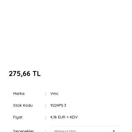
275,66 TL
Marka
Vmc
Stok Kodu
9224PS.3
Fiyat
4,18 EUR + KDV
Seçenekler