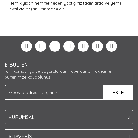
Hem kıyıdan hem tekneden yaptığınız takımlarda ve yemli
avcılıkta başarılı bir modeldir
Bu ürünün fiyat bilgisi, resim, ürün açıklamalarında ve
diğer konularda yetersiz gördüğünüz noktaları öneri
Bu ürüne ilk yorumu siz yapın!
formunu kullanarak tarafımıza iletebilirsiniz.
Görüş ve önerileriniz için teşekkür ederiz.
Yorum Yaz
Ürün resmi kalitesiz, bozuk veya görüntülenemiyor.
E-BÜLTEN
Ürün açıklamasında eksik bilgiler bulunuyor.
Tüm kampanya ve duyurulardan haberdar olmak için e-
Ürün bilgilerinde hatalar bulunuyor.
bültenimize kaydolunuz.
Ürün fiyatı diğer sitelerden daha pahalı.
EKLE
Bu ürüne benzer farklı alternatifler olmalı.
KURUMSAL
Gönder
ALIŞVERİŞ