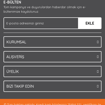
E-BÜLTEN
Ürün açıklamasında eksik bilgiler bulunuyor.
Tüm kampanya ve duyurulardan haberdar olmak için e-
Ürün bilgilerinde hatalar bulunuyor.
bültenimize kaydolunuz.
Ürün fiyatı diğer sitelerden daha pahalı.
EKLE
Bu ürüne benzer farklı alternatifler olmalı.
KURUMSAL
Gönder
ALIŞVERİŞ
ÜYELİK
BİZİ TAKİP EDİN
© Tüm hakları saklıdır. Kredi kartı bilgileriniz 256bit SSL sertifikası ile