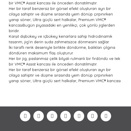
bir VMC® Assist kancası ile önceden donatılmıştır.
Her bir taraf benzersiz bir görsel efekt oluşturan ayrı bir
cilaya sahiptir ve düşme sırasında yem dönüp çırpınırken
yanıp söner, Ultra güçlü sert halkalar, Premium VMC®
kancasıBugün piyasadaki en yenilikçi, çok yönlü jiglerden
biridir.
Karşıt dışbükey ve içbükey kenarlara sahip hidrodinamik
tasarım, jig’in derin suda zahmetsizce dönmesini sağlar.
İki taraflı renk deseniyle birlikte döndürme, balıkları çılgına
döndüren maksimum flaş oluşturur.
Her bir jig, paslanmaz çelik bilyalı rulmanlı bir fırdöndü ve tek
bir VMC® Assist kancası ile önceden donatılmıştır.
Her bir taraf benzersiz bir görsel efekt oluşturan ayrı bir
cilaya sahiptir ve düşme sırasında yem dönüp çırpınırken
yanıp söner, Ultra güçlü sert halkalar, Premium VMC® kancası
Bu ürünün fiyat bilgisi, resim, ürün açıklamalarında ve
diğer konularda yetersiz gördüğünüz noktaları öneri
Bu ürüne ilk yorumu siz yapın!
formunu kullanarak tarafımıza iletebilirsiniz.
Görüş ve önerileriniz için teşekkür ederiz.
Yorum Yaz
Ürün resmi kalitesiz, bozuk veya görüntülenemiyor.