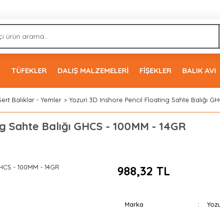
İ
TÜFEKLER
DALIŞ MALZEMELERİ
FİŞEKLER
BALIK AVI
Sert Balıklar - Yemler
Yozuri 3D Inshore Pencıl Floating Sahte Balığı G
ing Sahte Balığı GHCS - 100MM - 14GR
988,32 TL
Marka
Yozu