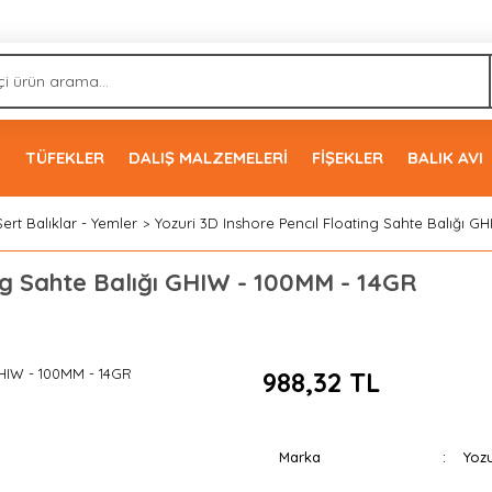
İ
TÜFEKLER
DALIŞ MALZEMELERİ
FİŞEKLER
BALIK AVI
Sert Balıklar - Yemler
Yozuri 3D Inshore Pencıl Floating Sahte Balığı G
ing Sahte Balığı GHIW - 100MM - 14GR
988,32 TL
Marka
Yozu