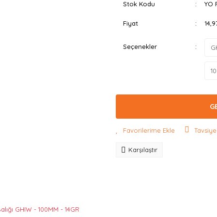
Stok Kodu
YO 
Fiyat
14,
Seçenekler
G
Tavsiye
Karşılaştır