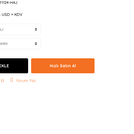
R1124-HAJ
18 USD + KDV
EKLE
Hızlı Satın Al
 Et
Yorum Yaz