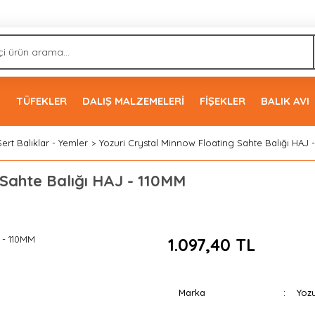
İ
TÜFEKLER
DALIŞ MALZEMELERİ
FİŞEKLER
BALIK AVI
Sert Balıklar - Yemler
Yozuri Crystal Minnow Floating Sahte Balığı HAJ 
 Sahte Balığı HAJ - 110MM
1.097,40 TL
Marka
Yozu