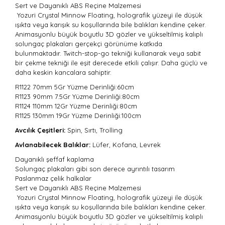
Sert ve Dayanıklı ABS Reçine Malzemesi
Yozuri Crystal Minnow Floating, holografik yüzeyi ile düşük
ışıkta veya karışık su koşullarında bile balıkları kendine çeker.
Animasyonlu büyük boyutlu 3D gözler ve yükseltilmiş kalıplı
solungaç plakaları gerçekçi görünüme katkıda
bulunmaktadır. Twitch-stop-go tekniği kullanarak veya sabit
bir çekme tekniği ile eşit derecede etkili çalışır. Daha güçlü ve
daha keskin kancalara sahiptir.
R1122 70mm 5Gr
Yüzme Derinliği:60cm
R1123 90mm 7.5Gr Yüzme Derinliği:
80cm
R1124 110mm 12Gr Yüzme Derinliği:
80cm
R1125 130mm 19Gr Yüzme Derinliği:
100cm
Avcılık Çeşitleri:
Spin, Sırtı, Trolling
Avlanabilecek Balıklar:
Lüfer, Kofana, Levrek
Dayanıklı şeffaf kaplama
Solungaç plakaları gibi son derece ayrıntılı tasarım
Paslanmaz çelik halkalar
Sert ve Dayanıklı ABS Reçine Malzemesi
Yozuri Crystal Minnow Floating, holografik yüzeyi ile düşük
ışıkta veya karışık su koşullarında bile balıkları kendine çeker.
Animasyonlu büyük boyutlu 3D gözler ve yükseltilmiş kalıplı