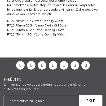
solungaç plakaları gerçekçi görünüme katkıda
bulunmaktadır. Twitch-stop-go tekniği kullanarak veya sabit
bir çekme tekniği ile eşit derecede etkili çalışır. Daha güçlü ve
daha keskin kancalara sahiptir.
R1122 70mm 5Gr
Yüzme Derinliği:60cm
R1123 90mm 7.5Gr Yüzme Derinliği:
80cm
R1124 110mm 12Gr Yüzme Derinliği:
80cm
R1125 130mm 19Gr Yüzme Derinliği:
100cm
Bu ürünün fiyat bilgisi, resim, ürün açıklamalarında ve
diğer konularda yetersiz gördüğünüz noktaları öneri
Bu ürüne ilk yorumu siz yapın!
formunu kullanarak tarafımıza iletebilirsiniz.
Görüş ve önerileriniz için teşekkür ederiz.
Yorum Yaz
Ürün resmi kalitesiz, bozuk veya görüntülenemiyor.
E-BÜLTEN
Ürün açıklamasında eksik bilgiler bulunuyor.
Tüm kampanya ve duyurulardan haberdar olmak için e-
Ürün bilgilerinde hatalar bulunuyor.
bültenimize kaydolunuz.
Ürün fiyatı diğer sitelerden daha pahalı.
EKLE
Bu ürüne benzer farklı alternatifler olmalı.