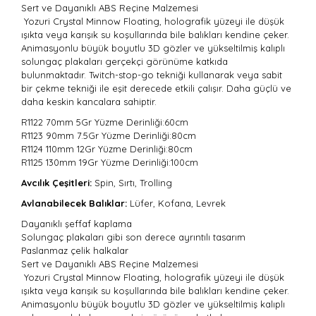
Sert ve Dayanıklı ABS Reçine Malzemesi
Yozuri Crystal Minnow Floating, holografik yüzeyi ile düşük
ışıkta veya karışık su koşullarında bile balıkları kendine çeker.
Animasyonlu büyük boyutlu 3D gözler ve yükseltilmiş kalıplı
solungaç plakaları gerçekçi görünüme katkıda
bulunmaktadır. Twitch-stop-go tekniği kullanarak veya sabit
bir çekme tekniği ile eşit derecede etkili çalışır. Daha güçlü ve
daha keskin kancalara sahiptir.
R1122 70mm 5Gr
Yüzme Derinliği:60cm
R1123 90mm 7.5Gr Yüzme Derinliği:
80cm
R1124 110mm 12Gr Yüzme Derinliği:
80cm
R1125 130mm 19Gr Yüzme Derinliği:
100cm
Avcılık Çeşitleri:
Spin, Sırtı, Trolling
Avlanabilecek Balıklar:
Lüfer, Kofana, Levrek
Dayanıklı şeffaf kaplama
Solungaç plakaları gibi son derece ayrıntılı tasarım
Paslanmaz çelik halkalar
Sert ve Dayanıklı ABS Reçine Malzemesi
Yozuri Crystal Minnow Floating, holografik yüzeyi ile düşük
ışıkta veya karışık su koşullarında bile balıkları kendine çeker.
Animasyonlu büyük boyutlu 3D gözler ve yükseltilmiş kalıplı