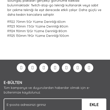
solungaç plakaları gerçekçi görünüme katkıda
bulunmaktadır. Twitch-stop-go tekniği kullanarak veya sabit
bir çekme tekniği ile eşit derecede etkili çalışır. Daha güçlü ve
daha keskin kancalara sahiptir.
R1122 70mm 5Gr
Yüzme Derinliği:60cm
R1123 90mm 7.5Gr Yüzme Derinliği:
80cm
R1124 110mm 12Gr Yüzme Derinliği:
80cm
R1125 130mm 19Gr Yüzme Derinliği:
100cm
Bu ürünün fiyat bilgisi, resim, ürün açıklamalarında ve
diğer konularda yetersiz gördüğünüz noktaları öneri
Bu ürüne ilk yorumu siz yapın!
formunu kullanarak tarafımıza iletebilirsiniz.
Görüş ve önerileriniz için teşekkür ederiz.
Yorum Yaz
Ürün resmi kalitesiz, bozuk veya görüntülenemiyor.
E-BÜLTEN
Ürün açıklamasında eksik bilgiler bulunuyor.
Tüm kampanya ve duyurulardan haberdar olmak için e-
Ürün bilgilerinde hatalar bulunuyor.
bültenimize kaydolunuz.
Ürün fiyatı diğer sitelerden daha pahalı.
EKLE
Bu ürüne benzer farklı alternatifler olmalı.