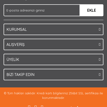
Ürün fiyatı diğer sitelerden daha pahalı.
EKLE
Bu ürüne benzer farklı alternatifler olmalı.
KURUMSAL
Gönder
ALIŞVERİŞ
ÜYELİK
BİZİ TAKİP EDİN
© Tüm hakları saklıdır. Kredi kartı bilgileriniz 256bit SSL sertifikası ile
korunmaktadır.