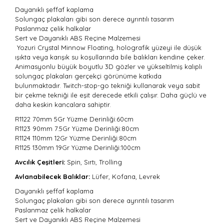
Dayanıklı şeffaf kaplama
Solungaç plakaları gibi son derece ayrıntılı tasarım
Paslanmaz çelik halkalar
Sert ve Dayanıklı ABS Reçine Malzemesi
Yozuri Crystal Minnow Floating, holografik yüzeyi ile düşük
ışıkta veya karışık su koşullarında bile balıkları kendine çeker.
Animasyonlu büyük boyutlu 3D gözler ve yükseltilmiş kalıplı
solungaç plakaları gerçekçi görünüme katkıda
bulunmaktadır. Twitch-stop-go tekniği kullanarak veya sabit
bir çekme tekniği ile eşit derecede etkili çalışır. Daha güçlü ve
daha keskin kancalara sahiptir.
R1122 70mm 5Gr
Yüzme Derinliği:60cm
R1123 90mm 7.5Gr Yüzme Derinliği:
80cm
R1124 110mm 12Gr Yüzme Derinliği:
80cm
R1125 130mm 19Gr Yüzme Derinliği:
100cm
Avcılık Çeşitleri:
Spin, Sırtı, Trolling
Avlanabilecek Balıklar:
Lüfer, Kofana, Levrek
Dayanıklı şeffaf kaplama
Solungaç plakaları gibi son derece ayrıntılı tasarım
Paslanmaz çelik halkalar
Sert ve Dayanıklı ABS Reçine Malzemesi