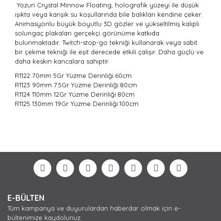
Yozuri Crystal Minnow Floating, holografik yüzeyi ile düşük
ışıkta veya karışık su koşullarında bile balıkları kendine çeker.
Animasyonlu büyük boyutlu 3D gözler ve yükseltilmiş kalıplı
solungaç plakaları gerçekçi görünüme katkıda
bulunmaktadır. Twitch-stop-go tekniği kullanarak veya sabit
bir çekme tekniği ile eşit derecede etkili çalışır. Daha güçlü ve
daha keskin kancalara sahiptir.
R1122 70mm 5Gr
Yüzme Derinliği:60cm
R1123 90mm 7.5Gr Yüzme Derinliği:
80cm
R1124 110mm 12Gr Yüzme Derinliği:
80cm
R1125 130mm 19Gr Yüzme Derinliği:
100cm
Bu ürünün fiyat bilgisi, resim, ürün açıklamalarında ve
diğer konularda yetersiz gördüğünüz noktaları öneri
Bu ürüne ilk yorumu siz yapın!
formunu kullanarak tarafımıza iletebilirsiniz.
Görüş ve önerileriniz için teşekkür ederiz.
Yorum Yaz
Ürün resmi kalitesiz, bozuk veya görüntülenemiyor.
E-BÜLTEN
Ürün açıklamasında eksik bilgiler bulunuyor.
Tüm kampanya ve duyurulardan haberdar olmak için e-
Ürün bilgilerinde hatalar bulunuyor.
bültenimize kaydolunuz.