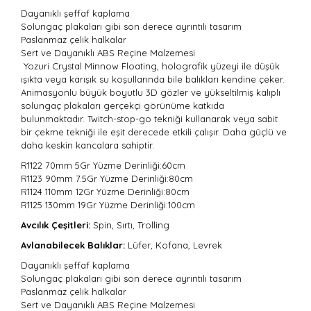
Dayanıklı şeffaf kaplama
Solungaç plakaları gibi son derece ayrıntılı tasarım
Paslanmaz çelik halkalar
Sert ve Dayanıklı ABS Reçine Malzemesi
Yozuri Crystal Minnow Floating, holografik yüzeyi ile düşük
ışıkta veya karışık su koşullarında bile balıkları kendine çeker.
Animasyonlu büyük boyutlu 3D gözler ve yükseltilmiş kalıplı
solungaç plakaları gerçekçi görünüme katkıda
bulunmaktadır. Twitch-stop-go tekniği kullanarak veya sabit
bir çekme tekniği ile eşit derecede etkili çalışır. Daha güçlü ve
daha keskin kancalara sahiptir.
R1122 70mm 5Gr
Yüzme Derinliği:60cm
R1123 90mm 7.5Gr Yüzme Derinliği:
80cm
R1124 110mm 12Gr Yüzme Derinliği:
80cm
R1125 130mm 19Gr Yüzme Derinliği:
100cm
Avcılık Çeşitleri:
Spin, Sırtı, Trolling
Avlanabilecek Balıklar:
Lüfer, Kofana, Levrek
Dayanıklı şeffaf kaplama
Solungaç plakaları gibi son derece ayrıntılı tasarım
Paslanmaz çelik halkalar
Sert ve Dayanıklı ABS Reçine Malzemesi