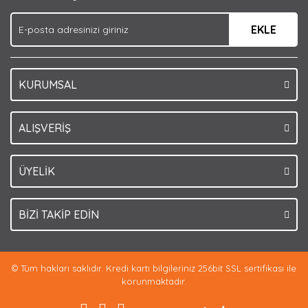
Ürün fiyatı diğer sitelerden daha pahalı.
EKLE
Bu ürüne benzer farklı alternatifler olmalı.
KURUMSAL
Gönder
ALIŞVERİŞ
ÜYELİK
BİZİ TAKİP EDİN
© Tüm hakları saklıdır. Kredi kartı bilgileriniz 256bit SSL sertifikası ile
korunmaktadır.