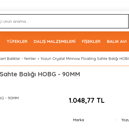
İ
TÜFEKLER
DALIŞ MALZEMELERİ
FİŞEKLER
BALIK AVI
Sert Balıklar - Yemler
Yozuri Crystal Minnow Floating Sahte Balığı HO
g Sahte Balığı HOBG - 90MM
1.048,77 TL
Marka
Yozu