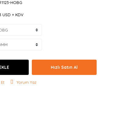
R1123-HOBG
33 USD + KDV
EKLE
Hızlı Satın Al
 Et
Yorum Yaz