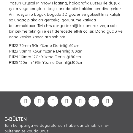
Yozuri Crystal Minnow Floating, holografik yüzeyi ile düşük
ışıkta veya karışık su koşullarında bile balıkları kendine çeker.
Animasyonlu büyük boyutlu 3D gözler ve yükseltilmiş kalıplı
solungaç plakaları gerçekçi görünüme katkıda
bulunmaktadır. Twitch-stop-go tekniği kullanarak veya sabit
bir çekme tekniği ile eşit derecede etkili çalışır. Daha güçlü ve
daha keskin kancalara sahiptir.
R1122 70mm 5Gr
Yüzme Derinliği:60cm
R1123 90mm 7.5Gr Yüzme Derinliği:
80cm
R1124 110mm 12Gr Yüzme Derinliği:
80cm
R1125 130mm 19Gr Yüzme Derinliği:
100cm
Bu ürünün fiyat bilgisi, resim, ürün açıklamalarında ve
diğer konularda yetersiz gördüğünüz noktaları öneri
Bu ürüne ilk yorumu siz yapın!
formunu kullanarak tarafımıza iletebilirsiniz.
Görüş ve önerileriniz için teşekkür ederiz.
Yorum Yaz
Ürün resmi kalitesiz, bozuk veya görüntülenemiyor.
E-BÜLTEN
Ürün açıklamasında eksik bilgiler bulunuyor.
Tüm kampanya ve duyurulardan haberdar olmak için e-
Ürün bilgilerinde hatalar bulunuyor.
bültenimize kaydolunuz.