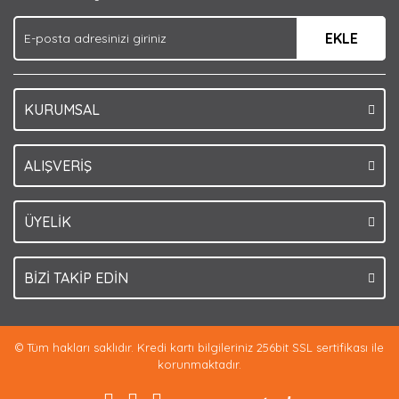
Ürün fiyatı diğer sitelerden daha pahalı.
EKLE
Bu ürüne benzer farklı alternatifler olmalı.
KURUMSAL
Gönder
ALIŞVERİŞ
ÜYELİK
BİZİ TAKİP EDİN
© Tüm hakları saklıdır. Kredi kartı bilgileriniz 256bit SSL sertifikası ile
korunmaktadır.