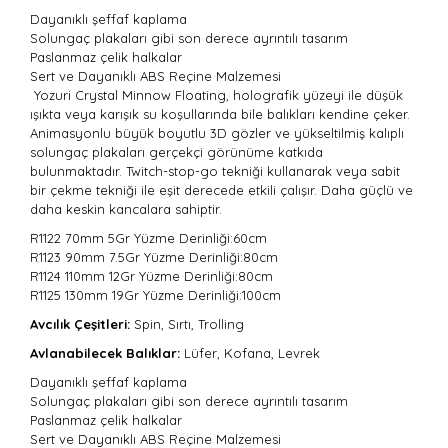
Dayanıklı şeffaf kaplama
Solungaç plakaları gibi son derece ayrıntılı tasarım
Paslanmaz çelik halkalar
Sert ve Dayanıklı ABS Reçine Malzemesi
Yozuri Crystal Minnow Floating, holografik yüzeyi ile düşük
ışıkta veya karışık su koşullarında bile balıkları kendine çeker.
Animasyonlu büyük boyutlu 3D gözler ve yükseltilmiş kalıplı
solungaç plakaları gerçekçi görünüme katkıda
bulunmaktadır. Twitch-stop-go tekniği kullanarak veya sabit
bir çekme tekniği ile eşit derecede etkili çalışır. Daha güçlü ve
daha keskin kancalara sahiptir.
R1122 70mm 5Gr
Yüzme Derinliği:60cm
R1123 90mm 7.5Gr Yüzme Derinliği:
80cm
R1124 110mm 12Gr Yüzme Derinliği:
80cm
R1125 130mm 19Gr Yüzme Derinliği:
100cm
Avcılık Çeşitleri:
Spin, Sırtı, Trolling
Avlanabilecek Balıklar:
Lüfer, Kofana, Levrek
Dayanıklı şeffaf kaplama
Solungaç plakaları gibi son derece ayrıntılı tasarım
Paslanmaz çelik halkalar
Sert ve Dayanıklı ABS Reçine Malzemesi