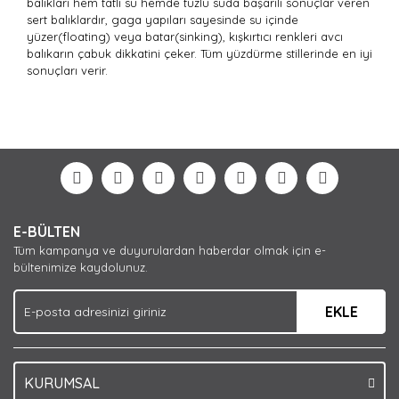
balıkları hem tatlı su hemde tuzlu suda başarılı sonuçlar veren
sert balıklardır, gaga yapıları sayesinde su içinde
yüzer(floating) veya batar(sinking), kışkırtıcı renkleri avcı
balıkarın çabuk dikkatini çeker. Tüm yüzdürme stillerinde en iyi
sonuçları verir.
Bu ürünün fiyat bilgisi, resim, ürün açıklamalarında ve
diğer konularda yetersiz gördüğünüz noktaları öneri
Bu ürüne ilk yorumu siz yapın!
formunu kullanarak tarafımıza iletebilirsiniz.
Görüş ve önerileriniz için teşekkür ederiz.
Yorum Yaz
Ürün resmi kalitesiz, bozuk veya görüntülenemiyor.
E-BÜLTEN
Ürün açıklamasında eksik bilgiler bulunuyor.
Tüm kampanya ve duyurulardan haberdar olmak için e-
Ürün bilgilerinde hatalar bulunuyor.
bültenimize kaydolunuz.
Ürün fiyatı diğer sitelerden daha pahalı.
EKLE
Bu ürüne benzer farklı alternatifler olmalı.
KURUMSAL