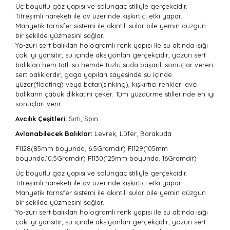
Üç boyutlu göz yapısı ve solungaç stiliyle gerçekcidir.
Titreşimli hareketi ile av üzerinde kışkırtıcı etki yapar.
Manyetik tarnsfer sistemi ile akıntılı sular bile yemin düzgün
bir şekilde yüzmesini sağlar.
Yo-zuri sert balıkları hologramlı renk yapısı ile su altında ışığı
çok iyi yansıtır, su içinde aksiyonları gerçekçidir, yozuri sert
balıkları hem tatlı su hemde tuzlu suda başarılı sonuçlar veren
sert balıklardır, gaga yapıları sayesinde su içinde
yüzer(floating) veya batar(sinking), kışkırtıcı renkleri avcı
balıkarın çabuk dikkatini çeker. Tüm yüzdürme stillerinde en iyi
sonuçları verir.
Avcılık Çeşitleri:
Sırtı, Spin
Avlanabilecek Balıklar:
Levrek, Lüfer, Barakuda
F1128(85mm boyunda, 6.5Gramdır) F1129(105mm
boyunda,10.5Gramdır) F1130(125mm boyunda, 16Gramdır)
Üç boyutlu göz yapısı ve solungaç stiliyle gerçekcidir.
Titreşimli hareketi ile av üzerinde kışkırtıcı etki yapar.
Manyetik tarnsfer sistemi ile akıntılı sular bile yemin düzgün
bir şekilde yüzmesini sağlar.
Yo-zuri sert balıkları hologramlı renk yapısı ile su altında ışığı
çok iyi yansıtır, su içinde aksiyonları gerçekçidir, yozuri sert