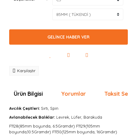
GELİNCE HABER VER
Karşılaştır
Ürün Bilgisi
Yorumlar
Taksit Seçen
Avcılık Çeşitleri:
Sırtı, Spin
Avlanabilecek Balıklar:
Levrek, Lüfer, Barakuda
F1128(85mm boyunda, 6.5Gramdır) F1129(105mm
boyunda,10.5Gramdır) F1130(125mm boyunda, 16Gramdır)