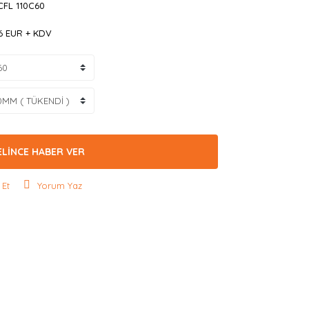
CFL 110C60
66 EUR + KDV
ELİNCE HABER VER
 Et
Yorum Yaz