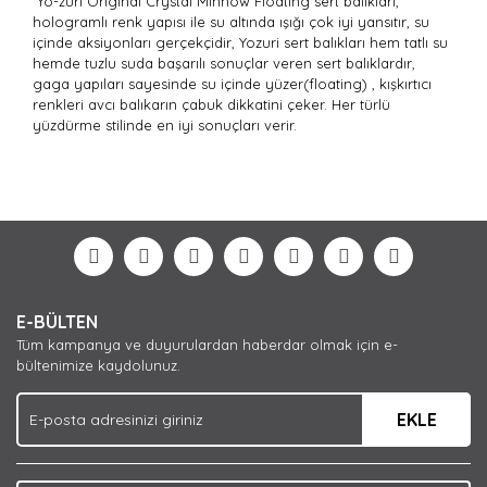
Yo-zuri Original Crystal Minnow Floating sert balıkları,
hologramlı renk yapısı ile su altında ışığı çok iyi yansıtır, su
içinde aksiyonları gerçekçidir, Yozuri sert balıkları hem tatlı su
hemde tuzlu suda başarılı sonuçlar veren sert balıklardır,
gaga yapıları sayesinde su içinde yüzer(floating) , kışkırtıcı
renkleri avcı balıkarın çabuk dikkatini çeker. Her türlü
yüzdürme stilinde en iyi sonuçları verir.
Bu ürünün fiyat bilgisi, resim, ürün açıklamalarında ve
diğer konularda yetersiz gördüğünüz noktaları öneri
Bu ürüne ilk yorumu siz yapın!
formunu kullanarak tarafımıza iletebilirsiniz.
Görüş ve önerileriniz için teşekkür ederiz.
Yorum Yaz
Ürün resmi kalitesiz, bozuk veya görüntülenemiyor.
E-BÜLTEN
Ürün açıklamasında eksik bilgiler bulunuyor.
Tüm kampanya ve duyurulardan haberdar olmak için e-
Ürün bilgilerinde hatalar bulunuyor.
bültenimize kaydolunuz.
Ürün fiyatı diğer sitelerden daha pahalı.
EKLE
Bu ürüne benzer farklı alternatifler olmalı.