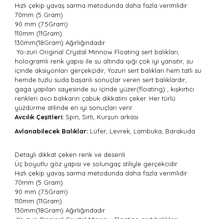
Hızlı çekip yavaş sarma metodunda daha fazla verimlidir
70mm (5 Gram)
90 mm (7.5Gram)
110mm (11Gram)
130mm(18Gram) Ağırlığındadır
Yo-zuri Original Crystal Minnow Floating sert balıkları,
hologramlı renk yapısı ile su altında ışığı çok iyi yansıtır, su
içinde aksiyonları gerçekçidir, Yozuri sert balıkları hem tatlı su
hemde tuzlu suda başarılı sonuçlar veren sert balıklardır,
gaga yapıları sayesinde su içinde yüzer(floating) , kışkırtıcı
renkleri avcı balıkarın çabuk dikkatini çeker. Her türlü
yüzdürme stilinde en iyi sonuçları verir.
Avcılık Çeşitleri:
Spin, Sırtı, Kurşun arkası
Avlanabilecek Balıklar:
Lüfer, Levrek, Lambuka, Barakuda
Detaylı dikkat çeken renk ve desenli
Üç boyutlu göz yapısı ve solungaç stiliyle gerçekcidir
Hızlı çekip yavaş sarma metodunda daha fazla verimlidir
70mm (5 Gram)
90 mm (7.5Gram)
110mm (11Gram)
130mm(18Gram) Ağırlığındadır