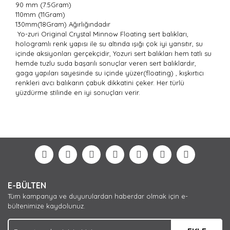
90 mm (7.5Gram)
110mm (11Gram)
130mm(18Gram) Ağırlığındadır
Yo-zuri Original Crystal Minnow Floating sert balıkları,
hologramlı renk yapısı ile su altında ışığı çok iyi yansıtır, su
içinde aksiyonları gerçekçidir, Yozuri sert balıkları hem tatlı su
hemde tuzlu suda başarılı sonuçlar veren sert balıklardır,
gaga yapıları sayesinde su içinde yüzer(floating) , kışkırtıcı
renkleri avcı balıkarın çabuk dikkatini çeker. Her türlü
yüzdürme stilinde en iyi sonuçları verir.
Bu ürünün fiyat bilgisi, resim, ürün açıklamalarında ve
diğer konularda yetersiz gördüğünüz noktaları öneri
Bu ürüne ilk yorumu siz yapın!
formunu kullanarak tarafımıza iletebilirsiniz.
Görüş ve önerileriniz için teşekkür ederiz.
Yorum Yaz
Ürün resmi kalitesiz, bozuk veya görüntülenemiyor.
E-BÜLTEN
Ürün açıklamasında eksik bilgiler bulunuyor.
Tüm kampanya ve duyurulardan haberdar olmak için e-
Ürün bilgilerinde hatalar bulunuyor.
bültenimize kaydolunuz.
Ürün fiyatı diğer sitelerden daha pahalı.