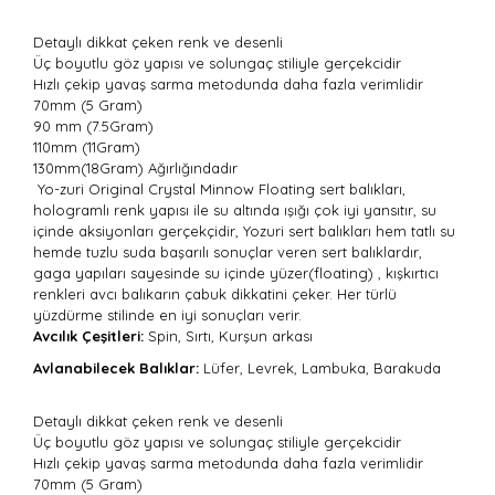
Detaylı dikkat çeken renk ve desenli
Üç boyutlu göz yapısı ve solungaç stiliyle gerçekcidir
Hızlı çekip yavaş sarma metodunda daha fazla verimlidir
70mm (5 Gram)
90 mm (7.5Gram)
110mm (11Gram)
130mm(18Gram) Ağırlığındadır
Yo-zuri Original Crystal Minnow Floating sert balıkları,
hologramlı renk yapısı ile su altında ışığı çok iyi yansıtır, su
içinde aksiyonları gerçekçidir, Yozuri sert balıkları hem tatlı su
hemde tuzlu suda başarılı sonuçlar veren sert balıklardır,
gaga yapıları sayesinde su içinde yüzer(floating) , kışkırtıcı
renkleri avcı balıkarın çabuk dikkatini çeker. Her türlü
yüzdürme stilinde en iyi sonuçları verir.
Avcılık Çeşitleri:
Spin, Sırtı, Kurşun arkası
Avlanabilecek Balıklar:
Lüfer, Levrek, Lambuka, Barakuda
Detaylı dikkat çeken renk ve desenli
Üç boyutlu göz yapısı ve solungaç stiliyle gerçekcidir
Hızlı çekip yavaş sarma metodunda daha fazla verimlidir
70mm (5 Gram)