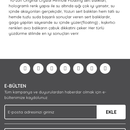
Yo-zuri Original Crystal Minnow Floating sert balıkları,
hologramlı renk yapısı ile su altında ışığı çok iyi yansıtır, su
içinde aksiyonları gerçekçidir, Yozuri sert balıkları hem tatlı su
hemde tuzlu suda başarılı sonuçlar veren sert balıklardır,
gaga yapıları sayesinde su içinde yüzer(floating) , kışkırtıcı
renkleri avcı balıkarın çabuk dikkatini çeker. Her türlü
yüzdürme stilinde en iyi sonuçları verir.
Bu ürünün fiyat bilgisi, resim, ürün açıklamalarında ve
diğer konularda yetersiz gördüğünüz noktaları öneri
Bu ürüne ilk yorumu siz yapın!
formunu kullanarak tarafımıza iletebilirsiniz.
Görüş ve önerileriniz için teşekkür ederiz.
Yorum Yaz
Ürün resmi kalitesiz, bozuk veya görüntülenemiyor.
E-BÜLTEN
Ürün açıklamasında eksik bilgiler bulunuyor.
Tüm kampanya ve duyurulardan haberdar olmak için e-
Ürün bilgilerinde hatalar bulunuyor.
bültenimize kaydolunuz.
Ürün fiyatı diğer sitelerden daha pahalı.
EKLE
Bu ürüne benzer farklı alternatifler olmalı.