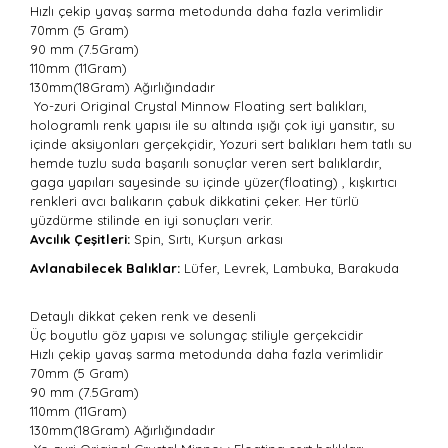
Hızlı çekip yavaş sarma metodunda daha fazla verimlidir
70mm (5 Gram)
90 mm (7.5Gram)
110mm (11Gram)
130mm(18Gram) Ağırlığındadır
Yo-zuri Original Crystal Minnow Floating sert balıkları,
hologramlı renk yapısı ile su altında ışığı çok iyi yansıtır, su
içinde aksiyonları gerçekçidir, Yozuri sert balıkları hem tatlı su
hemde tuzlu suda başarılı sonuçlar veren sert balıklardır,
gaga yapıları sayesinde su içinde yüzer(floating) , kışkırtıcı
renkleri avcı balıkarın çabuk dikkatini çeker. Her türlü
yüzdürme stilinde en iyi sonuçları verir.
Avcılık Çeşitleri:
Spin, Sırtı, Kurşun arkası
Avlanabilecek Balıklar:
Lüfer, Levrek, Lambuka, Barakuda
Detaylı dikkat çeken renk ve desenli
Üç boyutlu göz yapısı ve solungaç stiliyle gerçekcidir
Hızlı çekip yavaş sarma metodunda daha fazla verimlidir
70mm (5 Gram)
90 mm (7.5Gram)
110mm (11Gram)
130mm(18Gram) Ağırlığındadır