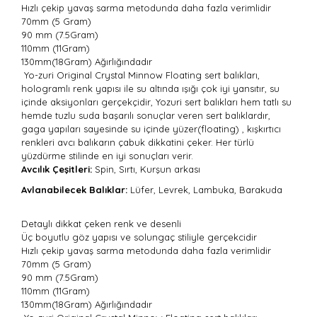
Hızlı çekip yavaş sarma metodunda daha fazla verimlidir
70mm (5 Gram)
90 mm (7.5Gram)
110mm (11Gram)
130mm(18Gram) Ağırlığındadır
Yo-zuri Original Crystal Minnow Floating sert balıkları,
hologramlı renk yapısı ile su altında ışığı çok iyi yansıtır, su
içinde aksiyonları gerçekçidir, Yozuri sert balıkları hem tatlı su
hemde tuzlu suda başarılı sonuçlar veren sert balıklardır,
gaga yapıları sayesinde su içinde yüzer(floating) , kışkırtıcı
renkleri avcı balıkarın çabuk dikkatini çeker. Her türlü
yüzdürme stilinde en iyi sonuçları verir.
Avcılık Çeşitleri:
Spin, Sırtı, Kurşun arkası
Avlanabilecek Balıklar:
Lüfer, Levrek, Lambuka, Barakuda
Detaylı dikkat çeken renk ve desenli
Üç boyutlu göz yapısı ve solungaç stiliyle gerçekcidir
Hızlı çekip yavaş sarma metodunda daha fazla verimlidir
70mm (5 Gram)
90 mm (7.5Gram)
110mm (11Gram)
130mm(18Gram) Ağırlığındadır