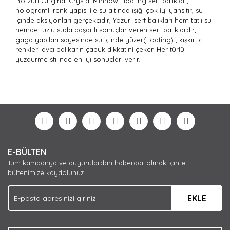
Yo-zuri Original Crystal Minnow Floating sert balıkları,
hologramlı renk yapısı ile su altında ışığı çok iyi yansıtır, su
içinde aksiyonları gerçekçidir, Yozuri sert balıkları hem tatlı su
hemde tuzlu suda başarılı sonuçlar veren sert balıklardır,
gaga yapıları sayesinde su içinde yüzer(floating) , kışkırtıcı
renkleri avcı balıkarın çabuk dikkatini çeker. Her türlü
yüzdürme stilinde en iyi sonuçları verir.
Bu ürünün fiyat bilgisi, resim, ürün açıklamalarında ve
diğer konularda yetersiz gördüğünüz noktaları öneri
Bu ürüne ilk yorumu siz yapın!
formunu kullanarak tarafımıza iletebilirsiniz.
Görüş ve önerileriniz için teşekkür ederiz.
Yorum Yaz
Ürün resmi kalitesiz, bozuk veya görüntülenemiyor.
E-BÜLTEN
Ürün açıklamasında eksik bilgiler bulunuyor.
Tüm kampanya ve duyurulardan haberdar olmak için e-
Ürün bilgilerinde hatalar bulunuyor.
bültenimize kaydolunuz.
Ürün fiyatı diğer sitelerden daha pahalı.
EKLE
Bu ürüne benzer farklı alternatifler olmalı.