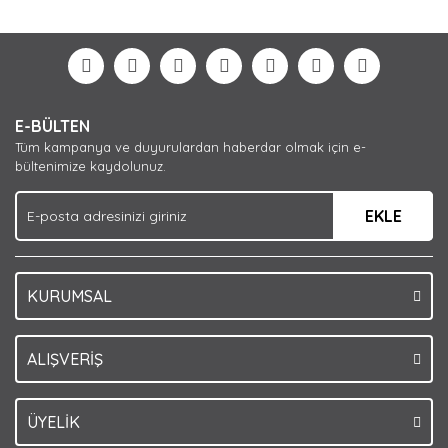
diğer konularda yetersiz gördüğünüz noktaları öneri
Bu ürüne ilk yorumu siz yapın!
formunu kullanarak tarafımıza iletebilirsiniz.
Görüş ve önerileriniz için teşekkür ederiz.
Yorum Yaz
Ürün resmi kalitesiz, bozuk veya görüntülenemiyor.
E-BÜLTEN
Ürün açıklamasında eksik bilgiler bulunuyor.
Tüm kampanya ve duyurulardan haberdar olmak için e-
Ürün bilgilerinde hatalar bulunuyor.
bültenimize kaydolunuz.
Ürün fiyatı diğer sitelerden daha pahalı.
EKLE
Bu ürüne benzer farklı alternatifler olmalı.
KURUMSAL
Gönder
ALIŞVERİŞ
ÜYELİK