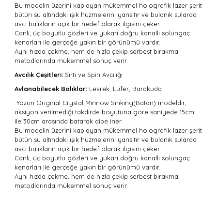
Bu modelin üzerini kaplayan mükemmel holografik lazer şerit
bütün su altındaki ışık hüzmelerini yansıtır ve bulanık sularda
avcı balıkların açık bir hedef olarak ilgisini çeker.
Canlı, üç boyutlu gözleri ve yukarı doğru kanallı solungaç
kenarları ile gerçeğe yakın bir görünümü vardır.
Aynı hızda çekme, hem de hızla çekip serbest bırakma
metodlarında mükemmel sonuç verir.
Avcılık Çeşitleri:
Sırtı
ve Spin Avcılığı
Avlanabilecek Balıklar:
Levrek, Lüfer, Barakuda
Yozuri Original Crystal Minnow Sinking(Batan) modeldir,
aksiyon verilmediği takdirde boyutuna göre saniyede 15cm
ile 30cm arasında batarak dibe iner.
Bu modelin üzerini kaplayan mükemmel holografik lazer şerit
bütün su altındaki ışık hüzmelerini yansıtır ve bulanık sularda
avcı balıkların açık bir hedef olarak ilgisini çeker.
Canlı, üç boyutlu gözleri ve yukarı doğru kanallı solungaç
kenarları ile gerçeğe yakın bir görünümü vardır.
Aynı hızda çekme, hem de hızla çekip serbest bırakma
metodlarında mükemmel sonuç verir.
Bu ürünün fiyat bilgisi, resim, ürün açıklamalarında ve