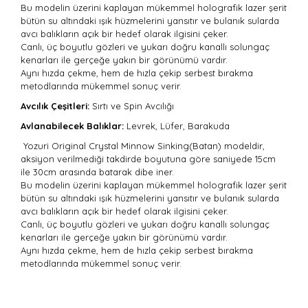
Bu modelin üzerini kaplayan mükemmel holografik lazer şerit
bütün su altındaki ışık hüzmelerini yansıtır ve bulanık sularda
avcı balıkların açık bir hedef olarak ilgisini çeker.
Canlı, üç boyutlu gözleri ve yukarı doğru kanallı solungaç
kenarları ile gerçeğe yakın bir görünümü vardır.
Aynı hızda çekme, hem de hızla çekip serbest bırakma
metodlarında mükemmel sonuç verir.
Avcılık Çeşitleri:
Sırtı
ve Spin Avcılığı
Avlanabilecek Balıklar:
Levrek, Lüfer, Barakuda
Yozuri Original Crystal Minnow Sinking(Batan) modeldir,
aksiyon verilmediği takdirde boyutuna göre saniyede 15cm
ile 30cm arasında batarak dibe iner.
Bu modelin üzerini kaplayan mükemmel holografik lazer şerit
bütün su altındaki ışık hüzmelerini yansıtır ve bulanık sularda
avcı balıkların açık bir hedef olarak ilgisini çeker.
Canlı, üç boyutlu gözleri ve yukarı doğru kanallı solungaç
kenarları ile gerçeğe yakın bir görünümü vardır.
Aynı hızda çekme, hem de hızla çekip serbest bırakma
metodlarında mükemmel sonuç verir.
Bu ürünün fiyat bilgisi, resim, ürün açıklamalarında ve