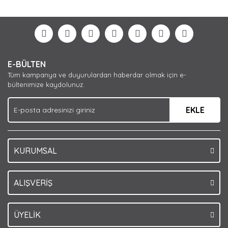
diğer konularda yetersiz gördüğünüz noktaları öneri
Bu ürüne ilk yorumu siz yapın!
formunu kullanarak tarafımıza iletebilirsiniz.
Görüş ve önerileriniz için teşekkür ederiz.
Yorum Yaz
Ürün resmi kalitesiz, bozuk veya görüntülenemiyor.
E-BÜLTEN
Ürün açıklamasında eksik bilgiler bulunuyor.
Tüm kampanya ve duyurulardan haberdar olmak için e-
Ürün bilgilerinde hatalar bulunuyor.
bültenimize kaydolunuz.
Ürün fiyatı diğer sitelerden daha pahalı.
EKLE
Bu ürüne benzer farklı alternatifler olmalı.
KURUMSAL
Gönder
ALIŞVERİŞ
ÜYELİK