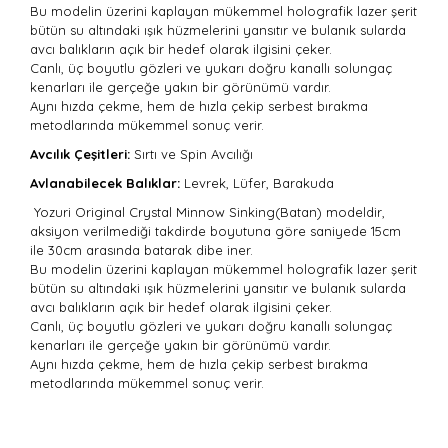
Bu modelin üzerini kaplayan mükemmel holografik lazer şerit
bütün su altındaki ışık hüzmelerini yansıtır ve bulanık sularda
avcı balıkların açık bir hedef olarak ilgisini çeker.
Canlı, üç boyutlu gözleri ve yukarı doğru kanallı solungaç
kenarları ile gerçeğe yakın bir görünümü vardır.
Aynı hızda çekme, hem de hızla çekip serbest bırakma
metodlarında mükemmel sonuç verir.
Avcılık Çeşitleri:
Sırtı
ve Spin Avcılığı
Avlanabilecek Balıklar:
Levrek, Lüfer, Barakuda
Yozuri Original Crystal Minnow Sinking(Batan) modeldir,
aksiyon verilmediği takdirde boyutuna göre saniyede 15cm
ile 30cm arasında batarak dibe iner.
Bu modelin üzerini kaplayan mükemmel holografik lazer şerit
bütün su altındaki ışık hüzmelerini yansıtır ve bulanık sularda
avcı balıkların açık bir hedef olarak ilgisini çeker.
Canlı, üç boyutlu gözleri ve yukarı doğru kanallı solungaç
kenarları ile gerçeğe yakın bir görünümü vardır.
Aynı hızda çekme, hem de hızla çekip serbest bırakma
metodlarında mükemmel sonuç verir.
Bu ürünün fiyat bilgisi, resim, ürün açıklamalarında ve