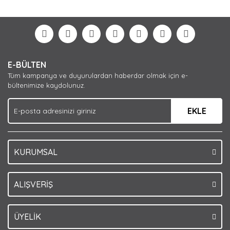
diğer konularda yetersiz gördüğünüz noktaları öneri
Bu ürüne ilk yorumu siz yapın!
formunu kullanarak tarafımıza iletebilirsiniz.
Görüş ve önerileriniz için teşekkür ederiz.
Yorum Yaz
Ürün resmi kalitesiz, bozuk veya görüntülenemiyor.
E-BÜLTEN
Ürün açıklamasında eksik bilgiler bulunuyor.
Tüm kampanya ve duyurulardan haberdar olmak için e-
Ürün bilgilerinde hatalar bulunuyor.
bültenimize kaydolunuz.
Ürün fiyatı diğer sitelerden daha pahalı.
EKLE
Bu ürüne benzer farklı alternatifler olmalı.
KURUMSAL
Gönder
ALIŞVERİŞ
ÜYELİK