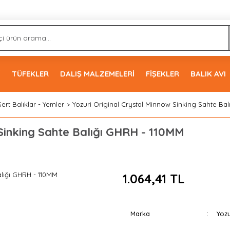
İ
TÜFEKLER
DALIŞ MALZEMELERİ
FİŞEKLER
BALIK AVI
Sert Balıklar - Yemler
Yozuri Original Crystal Minnow Sinking Sahte Ba
 Sinking Sahte Balığı GHRH - 110MM
1.064,41 TL
Marka
Yozu