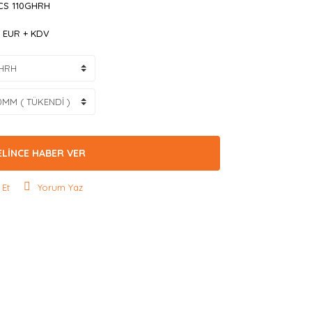
CS 110GHRH
3 EUR + KDV
ELİNCE HABER VER
 Et
Yorum Yaz