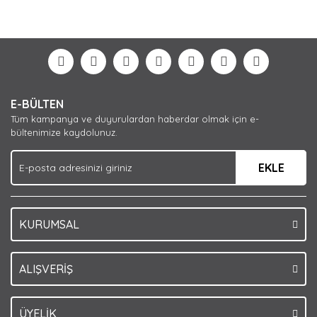
Bu ürünün fiyat bilgisi, resim, ürün açıklamalarında ve
diğer konularda yetersiz gördüğünüz noktaları öneri
Bu ürüne ilk yorumu siz yapın!
formunu kullanarak tarafımıza iletebilirsiniz.
Görüş ve önerileriniz için teşekkür ederiz.
Yorum Yaz
Ürün resmi kalitesiz, bozuk veya görüntülenemiyor.
E-BÜLTEN
Ürün açıklamasında eksik bilgiler bulunuyor.
Tüm kampanya ve duyurulardan haberdar olmak için e-
Ürün bilgilerinde hatalar bulunuyor.
bültenimize kaydolunuz.
Ürün fiyatı diğer sitelerden daha pahalı.
EKLE
Bu ürüne benzer farklı alternatifler olmalı.
KURUMSAL
Gönder
ALIŞVERİŞ
ÜYELİK