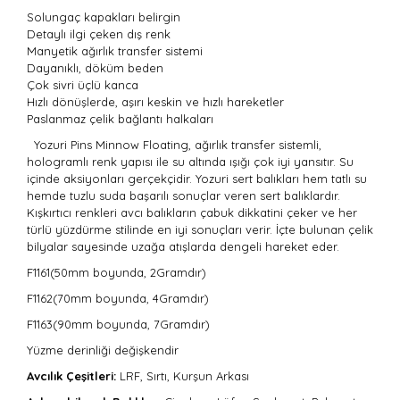
Solungaç kapakları belirgin
Detaylı ilgi çeken dış renk
Manyetik ağırlık transfer sistemi
Dayanıklı, döküm beden
Çok sivri üçlü kanca
Hızlı dönüşlerde, aşırı keskin ve hızlı hareketler
Paslanmaz çelik bağlantı halkaları
Yozuri Pins Minnow Floating,
ağırlık transfer sistemli,
hologramlı renk yapısı ile su altında ışığı çok iyi yansıtır. Su
içinde aksiyonları gerçekçidir. Yozuri sert balıkları hem tatlı su
hemde tuzlu suda başarılı sonuçlar veren sert balıklardır.
Kışkırtıcı renkleri avcı balıkların çabuk dikkatini çeker ve her
türlü yüzdürme stilinde en iyi sonuçları verir. İ
çte bulunan çelik
bilyalar sayesinde uzağa atışlarda dengeli hareket eder.
F1161(50mm boyunda, 2Gramdır)
F1162(70mm boyunda, 4Gramdır)
F1163(90mm boyunda, 7Gramdır)
Yüzme derinliği değişkendir
Avcılık Çeşitleri:
LRF, Sırtı, Kurşun Arkası