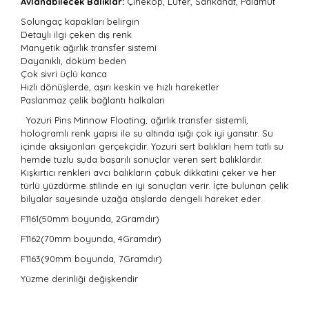
Avlanabilecek Balıklar:
Çinekop, Lüfer, Sarıkanat, Palamut
Solungaç kapakları belirgin
Detaylı ilgi çeken dış renk
Manyetik ağırlık transfer sistemi
Dayanıklı, döküm beden
Çok sivri üçlü kanca
Hızlı dönüşlerde, aşırı keskin ve hızlı hareketler
Paslanmaz çelik bağlantı halkaları
Yozuri Pins Minnow Floating,
ağırlık transfer sistemli,
hologramlı renk yapısı ile su altında ışığı çok iyi yansıtır. Su
içinde aksiyonları gerçekçidir. Yozuri sert balıkları hem tatlı su
hemde tuzlu suda başarılı sonuçlar veren sert balıklardır.
Kışkırtıcı renkleri avcı balıkların çabuk dikkatini çeker ve her
türlü yüzdürme stilinde en iyi sonuçları verir. İ
çte bulunan çelik
bilyalar sayesinde uzağa atışlarda dengeli hareket eder.
F1161(50mm boyunda, 2Gramdır)
F1162(70mm boyunda, 4Gramdır)
F1163(90mm boyunda, 7Gramdır)
Yüzme derinliği değişkendir