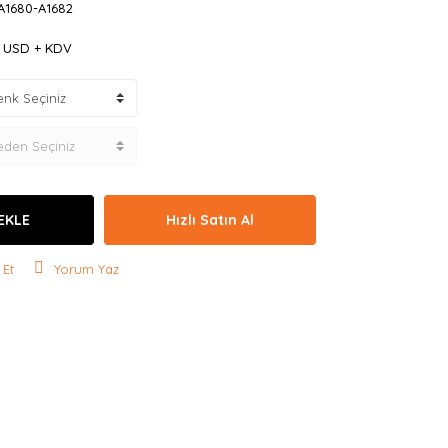
A1680-A1682
6 USD + KDV
EKLE
Hızlı Satın Al
 Et
Yorum Yaz