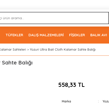
İ
TÜFEKLER
DALIŞ MALZEMELERİ
FİŞEKLER
BALIK AVI
Kalamar Sahteleri
Yozuri Ultra Bait Cloth Kalamar Sahte Balığı
 Sahte Balığı
558,33 TL
Marka
Yozu