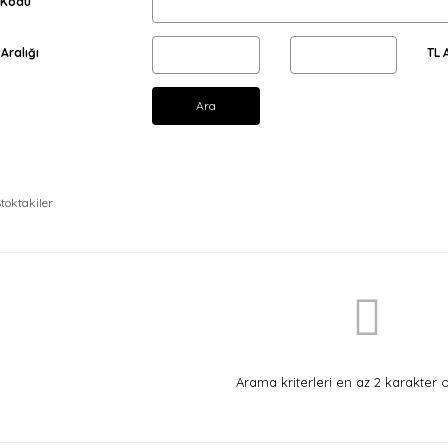
 Kodu
 Aralığı
TL 
Ara
toktakiler
Arama kriterleri en az 2 karakter o