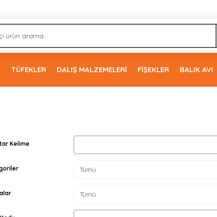
İ
TÜFEKLER
DALIŞ MALZEMELERİ
FİŞEKLER
BALIK AVI
taylı Arama
tar Kelime
goriler
alar